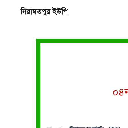
Skip
নিয়ামতপুর ইউপি
to
content
০৪ন