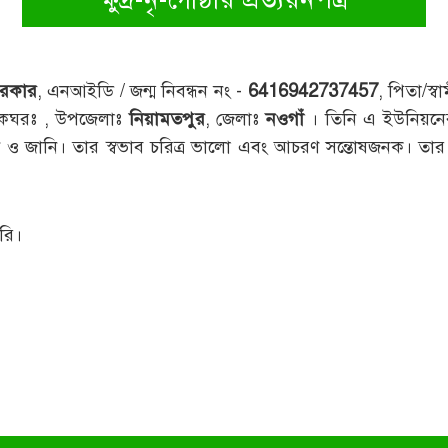
সরকার
, এনআইডি / জন্ম নিবন্ধন নং -
6416942737457
, পিতা/স্
াকঘরঃ
, উপজেলাঃ
নিয়ামতপুর
, জেলাঃ
নওগাঁ
। তিনি এ ইউনিয়নের
 জানি। তার স্বভাব চরিত্র ভালো এবং আচরণ সন্তোষজনক। তার নাম ক্
রি।