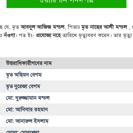
্ছ যে, মৃত
আবদুল আজিজ মন্ডল
, পিতাঃ
মৃত নাছের আলী মন্ডল
, 
াঃ
নঁওগা
। গত ইং-
প্রযোজ্য নহে
তারিখে মৃত্যুবরণ করেন। তার মৃত্যু
।
উত্তরাধিকারীগণের নাম
মৃত অছিমন বেগম
মৃত নুরেজা বেগম
মো: নুরুজ্জামান মন্ডল
মো: আনিসার রহমান
মো: আনারুল ইসলাম
মোসা: মোরশেদা