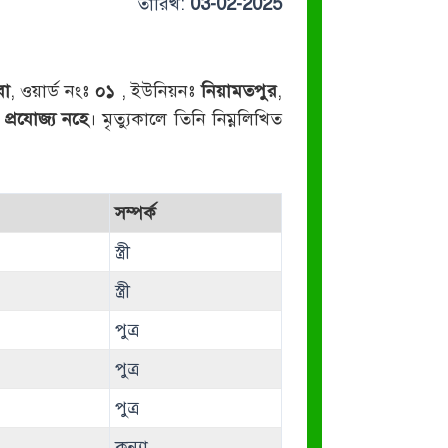
তারিখ:
03-02-2025
বা
, ওয়ার্ড নংঃ
০১
, ইউনিয়নঃ
নিয়ামতপুর
,
-
প্রযোজ্য নহে
। মৃত্যুকালে তিনি নিম্নলিখিত
সম্পর্ক
স্ত্রী
স্ত্রী
পুত্র
পুত্র
পুত্র
কন্যা