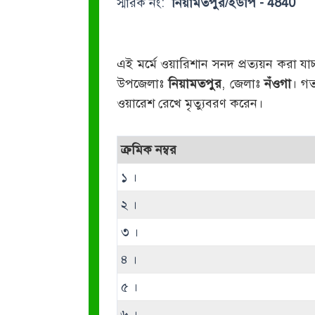
স্মারক নং:
নিয়ামতপুর/ইউপি - 4840
এই মর্মে ওয়ারিশান সনদ প্রত্যয়ন করা যাচ
উপজেলাঃ
নিয়ামতপুর
, জেলাঃ
নঁওগা
। গ
ওয়ারেশ রেখে মৃত্যুবরণ করেন।
ক্রমিক নম্বর
১ ।
২ ।
৩ ।
৪ ।
৫ ।
৬ ।