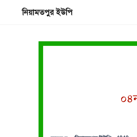
Skip
নিয়ামতপুর ইউপি
to
content
০৪ন