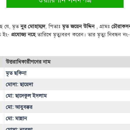
্ছ যে, মৃত
নুর মোহাম্মদ
, পিতাঃ
মৃত জয়েন উদ্দিন
, গ্রামঃ
চৌরাকস
ত ইং-
প্রযোজ্য নহে
তারিখে মৃত্যুবরণ করেন। তার মৃত্যু নিবন্ধন নং
উত্তরাধিকারীগণের নাম
মৃত ছকিনা
মোসা: ছায়েদা
মো: ছাদেকুল ইসলাম
মো: আবুবক্কর
মো: মান্নান
মোসা: নুরেফা