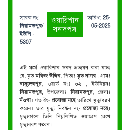
স্মারক নং:
তারিখ:
25-
ওয়ারিশান
নিয়ামতপুর/
05-2025
সনদপত্র
ইউপি -
5307
এই মর্মে ওয়ারিশান সনদ প্রত্যয়ন করা যাচ্ছ
যে, মৃত
মফিজ উদ্দিন
, পিতাঃ
মৃত সাগর
, গ্রামঃ
বাসুদেবপুর
, ওয়ার্ড নংঃ
০২
, ইউনিয়নঃ
নিয়ামতপুর
, উপজেলাঃ
নিয়ামতপুর
, জেলাঃ
নঁওগা
। গত ইং-
প্রযোজ্য নহে
তারিখে মৃত্যুবরণ
করেন। তার মৃত্যু নিবন্ধন নং-
প্রযোজ্য নহে
।
মৃত্যুকালে তিনি নিম্নলিখিত ওয়ারেশ রেখে
মৃত্যুবরণ করেন।