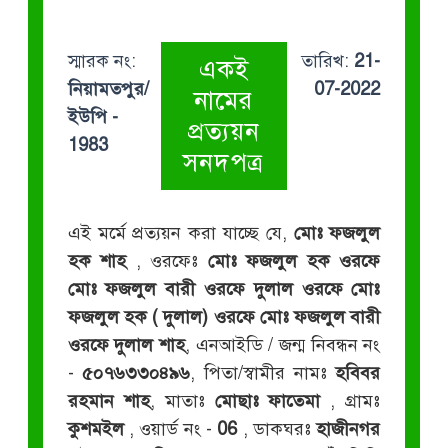
স্মারক নং:
তারিখ:
21-
একই
নিয়ামতপুর/
07-2022
নামের
ইউপি -
প্রত্যয়ন
1983
সনদপত্র
এই মর্মে প্রত্যয়ন করা যাচ্ছে যে,
মোঃ ফজলুল
হক শাহ
, ওরফেঃ
মোঃ ফজলুল হক ওরফে
মোঃ ফজলুল বারী ওরফে দুলাল ওরফে মোঃ
ফজলুল হক ( দুলাল) ওরফে মোঃ ফজলুল বারী
ওরফে দুলাল শাহ
, এনআইডি / জন্ম নিবন্ধন নং
-
৫০৭৬৩৩০৪৯৬
, পিতা/স্বামীর নামঃ
হবিবর
রহমান শাহ
, মাতাঃ
মোছাঃ ফাতেমা
, গ্রামঃ
কুশমইল
, ওয়ার্ড নং -
06
, ডাকঘরঃ
হাজীনগর