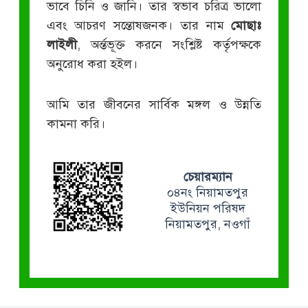
ভাবে চিনি ও জানি। তার স্বভাব চরিত্র ভালো
এবং আচরণ সন্তোষজনক। তার নাম
মোছাঃ
লাইলী
, অর্ন্তভূক্ত করনে সংশ্লিষ্ট কর্তৃপক্ষকে
অনুরোধ করা হইল।
আমি তার জীবনের সার্বিক মঙ্গল ও উন্নতি
কামনা করি।
চেয়ারম্যান
০৪নং নিয়ামতপুর
ইউনিয়ন পরিষদ
নিয়ামতপুর, নওগাঁ